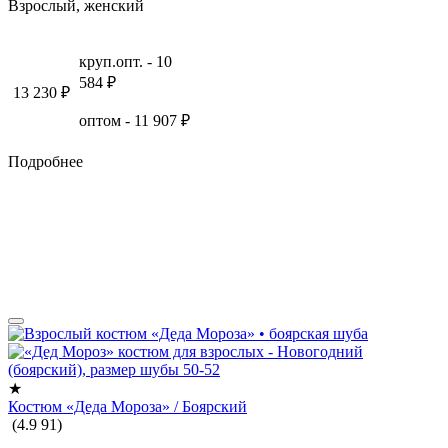
Взрослый, женский
круп.опт. -
10
584
₽
13 230
₽
оптом -
11 907
₽
Подробнее
★
Костюм «Деда Мороза» / Боярский
(
4.9
91
)