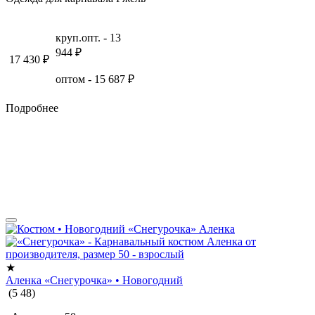
круп.опт. -
13
944
₽
17 430
₽
оптом -
15 687
₽
Подробнее
★
Аленка «Снегурочка» • Новогодний
(
5
48
)