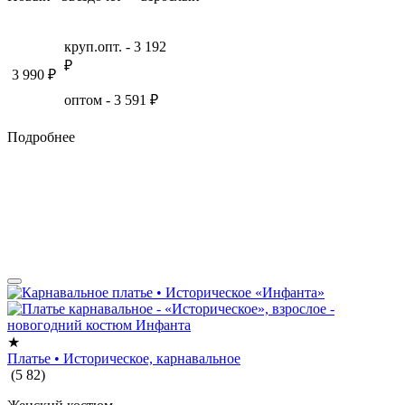
круп.опт. -
3 192
₽
3 990
₽
оптом -
3 591
₽
Подробнее
★
Платье • Историческое, карнавальное
(
5
82
)