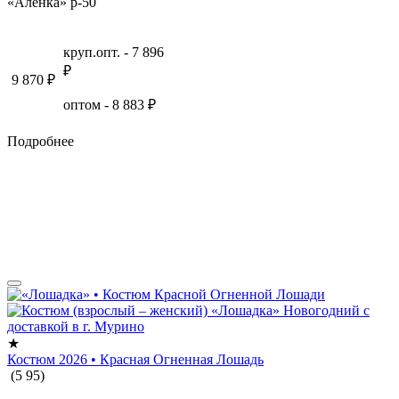
«Аленка» р-50
круп.опт. -
7 896
₽
9 870
₽
оптом -
8 883
₽
Подробнее
★
Костюм 2026 • Красная Огненная Лошадь
(
5
95
)