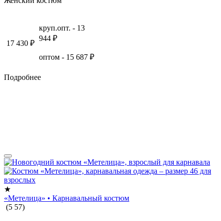
Женский костюм
круп.опт. -
13
944
₽
17 430
₽
оптом -
15 687
₽
Подробнее
★
«Метелица» • Карнавальный костюм
(
5
57
)