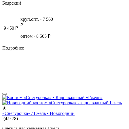
Боярский
круп.опт. -
7 560
₽
9 450
₽
оптом -
8 505
₽
Подробнее
★
«Снегурочка» / Гжель • Новогодний
(
4.9
78
)
Одежда для карнавала Гжель