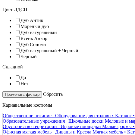
Цвет ЛДСП
Дуб Антик
Морёный дуб
Дуб натуральный
Ясень Анкор
Дуб Сонома
Дуб натуральный + Черный
Черный
Складной
Да
Нет
Cбросить
Карнавальные костюмы
Общественное питание
Оборудование для столовых
Каталог 
Образовательные учреждения
Школьные доски
Меловые и ма
Обустройство территорий
Игровые площадки
Малые формы •
Офисная мягкая мебель
Диваны и Кресла
Мягкая мебель • Кат