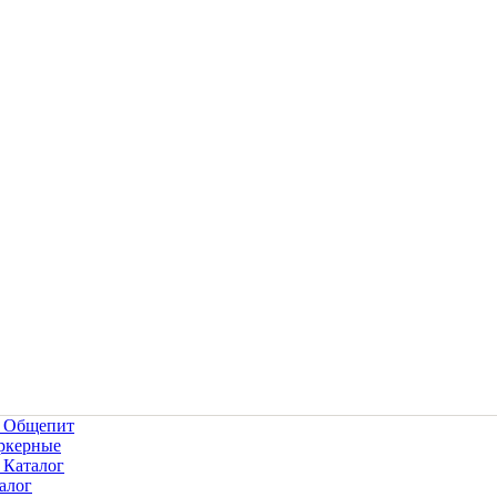
• Общепит
ркерные
 Каталог
алог