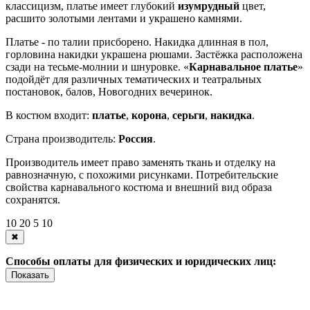
классицизм, платье имеет глубокий
изумрудный
цвет,
расшито золотыми лентами и украшено камнями.
Платье - по талии присборено. Накидка длинная в пол,
горловина накидки украшена рюшами. Застёжка расположена
сзади на тесьме-молнии и шнуровке. «
Карнавальное платье
»
подойдёт для различных тематических и театральных
постановок, балов, Новогодних вечеринок.
В костюм входит:
платье
,
корона
,
серьги
,
накидка
.
Страна производитель:
Россия
.
Производитель имеет право заменять ткань и отделку на
равнозначную, с похожими рисунками. Потребительские
свойства карнавального костюма и внешний вид образа
сохранятся.
10
20
5
10
✖
Способы оплаты для физических и юридических лиц:
Показать