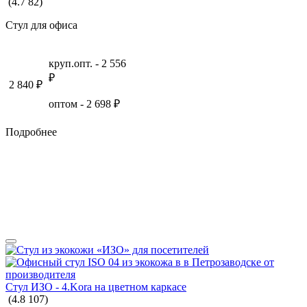
(
4.7
82
)
Стул для офиса
круп.опт. -
2 556
₽
2 840
₽
оптом -
2 698
₽
Подробнее
Стул ИЗО - 4.Kora на цветном каркасе
(
4.8
107
)