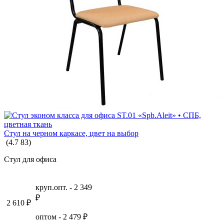
Стул на черном каркасе, цвет на выбор
(
4.7
83
)
Стул для офиса
круп.опт. -
2 349
₽
2 610
₽
оптом -
2 479
₽