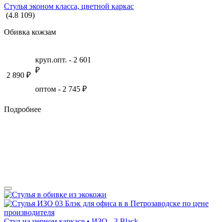
Стулья эконом класса, цветной каркас
(
4.8
109
)
Обивка кожзам
круп.опт. -
2 601
₽
2 890
₽
оптом -
2 745
₽
Подробнее
Стул на черном каркасе • ИЗО - 3.Black