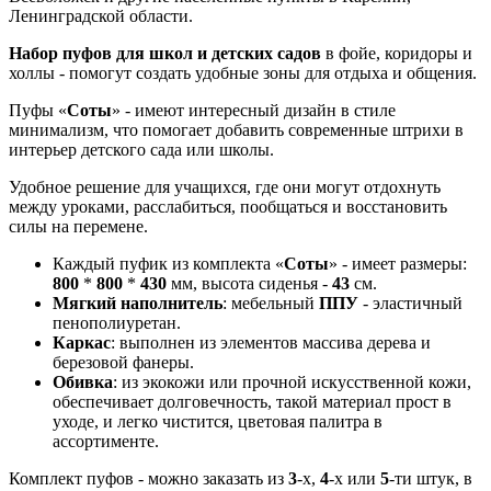
Ленинградской области.
Набор пуфов для школ и детских садов
в фойе, коридоры и
холлы - помогут создать удобные зоны для отдыха и общения.
Пуфы «
Соты
» - имеют интересный дизайн в стиле
минимализм, что помогает добавить современные штрихи в
интерьер детского сада или школы.
Удобное решение для учащихся, где они могут отдохнуть
между уроками, расслабиться, пообщаться и восстановить
силы на перемене.
Каждый пуфик из комплекта «
Соты
» - имеет размеры:
800
*
800
*
430
мм, высота сиденья -
43
см.
Мягкий наполнитель
: мебельный
ППУ
- эластичный
пенополиуретан.
Каркас
: выполнен из элементов массива дерева и
березовой фанеры.
Обивка
: из экокожи или прочной искусственной кожи,
обеспечивает долговечность, такой материал прост в
уходе, и легко чистится, цветовая палитра в
ассортименте.
Комплект пуфов - можно заказать из
3
-х,
4
-х или
5
-ти штук, в