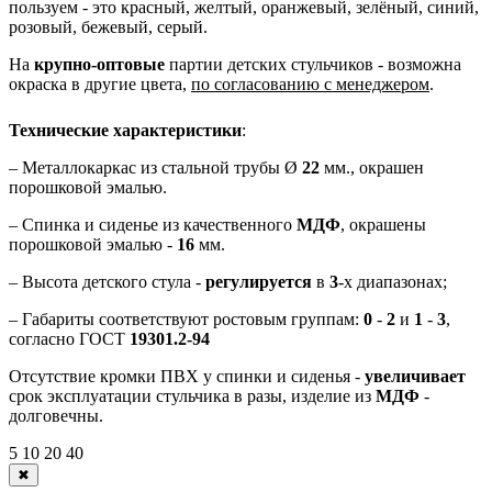
пользуем - это красный, желтый, оранжевый, зелёный, синий,
розовый, бежевый, серый.
На
крупно-оптовые
партии детских стульчиков - возможна
окраска в другие цвета,
по согласованию с менеджером
.
Технические характеристики
:
– Металлокаркас из стальной трубы Ø
22
мм., окрашен
порошковой эмалью.
– Спинка и сиденье из качественного
МДФ
, окрашены
порошковой эмалью -
16
мм.
– Высота детского стула -
регулируется
в
3
-х диапазонах;
– Габариты соответствуют ростовым группам:
0
-
2
и
1
-
3
,
согласно ГОСТ
19301.2-94
Отсутствие кромки ПВХ у спинки и сиденья -
увеличивает
срок эксплуатации стульчика в разы, изделие из
МДФ
-
долговечны.
5
10
20
40
✖