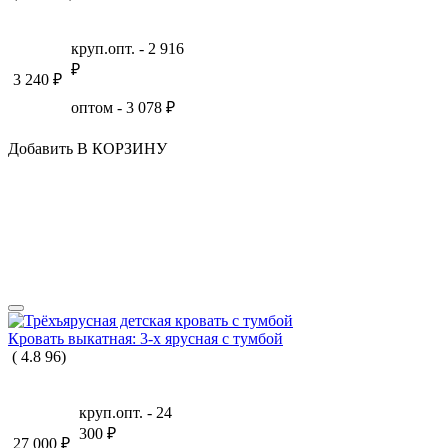
круп.опт. -
2 916
₽
3 240
₽
оптом -
3 078
₽
Добавить В КОРЗИНУ
Кровать выкатная: 3-х ярусная с тумбой
(
4.8
96
)
круп.опт. -
24
300
₽
27 000
₽