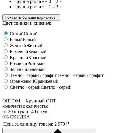
Группа роста • « 0 – 2 »
Группа роста • « 1 – 3 »
Показать больше вариантов
Цвет спинки и сиденья:
Синий
Синий
Белый
Белый
Желтый
Желтый
Бежевый
Бежевый
Красный
Красный
Розовый
Розовый
Зеленый
Зеленый
Темно - серый / графит
Темно - серый / графит
Оранжевый
Оранжевый
Светло - серый
Светло - серый
ОПТОМ
Крупный ОПТ
количество
количество
от
20
штук.
от
40
штук.
0%
СКИДКА
Цена за единицу товара:
2 970
₽