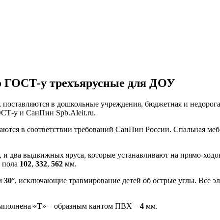
по ГОСТ-у трехъярусные для ДОУ
й, поставляются в дошкольные учреждения, бюджетная и недорогая
СТ-у и СанПин Spb.Aleit.ru.
иваются в соответствии требований СанПин России. Спальная ме
, и два выдвижных яруса, которые устанавливают на прямо-ходо
т пола
102
,
332
,
562
мм.
м
30
°, исключающие травмирование детей об острые углы. Все 
ыполнена «
Т
» – образным кантом ПВХ –
4
мм.