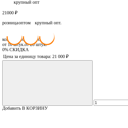
крупный опт
21000
₽
розница
оптом
крупный опт.
21 000
₽
19 950
₽
18 900
₽
ОПТОМ
Крупный ОПТ
количество
количество
от
10
штук.
от
20
штук.
0%
СКИДКА
Цена за единицу товара:
21 000
₽
Добавить В КОРЗИНУ