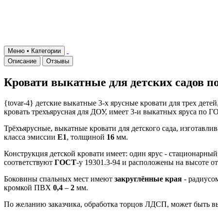
Меню • Категории
Описание
Отзывы
Кровати выкатные для детских садов 
{tovar-4} детские выкатные 3-х ярусные кровати для трех дете
кровать трехъярусная для ДОУ, имеет 3-и выкатных яруса по ГО
Трёхъярусные, выкатные кровати для детского сада, изготавл
класса эмиссии
Е1
, толщиной
16
мм.
Конструкция детской кровати имеет: один ярус - стационарный
соответствуют
ГОСТ
-у 19301.3-94 и расположены на высоте о
Боковины спальных мест имеют
закруглённые края
- радиусо
кромкой ПВХ
0,4
–
2
мм.
По желанию заказчика, обработка торцов ЛДСП, может быть в