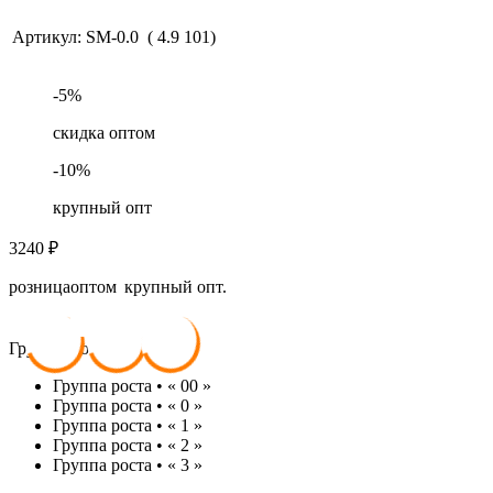
Артикул:
SM-0.0
(
4.9
101
)
-
5
%
скидка оптом
-
10
%
крупный опт
3240
₽
розница
оптом
крупный опт.
3 240
₽
3 078
₽
2 916
₽
Группы роста (высота):
Группа роста • « 00 »
Группа роста • « 0 »
Группа роста • « 1 »
Группа роста • « 2 »
Группа роста • « 3 »