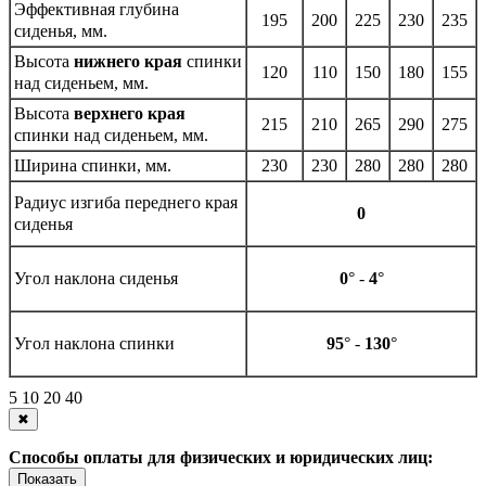
Эффективная глубина
195
200
225
230
235
сиденья, мм.
Высота
нижнего края
спинки
120
110
150
180
155
над сиденьем, мм.
Высота
верхнего края
215
210
265
290
275
спинки над сиденьем, мм.
Ширина спинки, мм.
230
230
280
280
280
Радиус изгиба переднего края
0
сиденья
Угол наклона сиденья
0
° -
4
°
Угол наклона спинки
95
° -
130
°
5
10
20
40
✖
Способы оплаты для физических и юридических лиц:
Показать