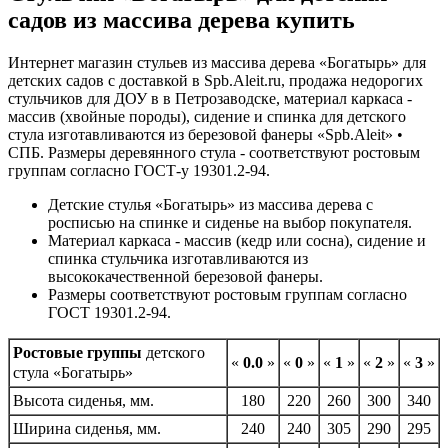
садов из массива дерева купить
Интернет магазин стульев из массива дерева «Богатырь» для
детских садов с доставкой в Spb.Aleit.ru, продажа недорогих
стульчиков для ДОУ в в Петрозаводске, материал каркаса -
массив (хвойные породы), сидение и спинка для детского
стула изготавливаются из березовой фанеры «Spb.Aleit» •
СПБ. Размеры деревянного стула - соответствуют ростовым
группам согласно ГОСТ-у 19301.2-94.
Детские стулья «Богатырь» из массива дерева с
росписью на спинке и сиденье на выбор покупателя.
Материал каркаса - массив (кедр или сосна), сидение и
спинка стульчика изготавливаются из
высококачественной березовой фанеры.
Размеры соответствуют ростовым группам согласно
ГОСТ 19301.2-94.
Ростовые группы
детского
«
0.0
»
«
0
»
«
1
»
«
2
»
«
3
»
стула «Богатырь»
Высота сиденья, мм.
180
220
260
300
340
Ширина сиденья, мм.
240
240
305
290
295