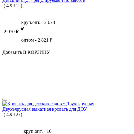
Детский стул - регулируемый по высоте
(
4.9
112
)
круп.опт. -
2 673
₽
2 970
₽
оптом -
2 821
₽
Добавить В КОРЗИНУ
Двухъярусная выкатная кровать для ДОУ
(
4.9
127
)
круп.опт. -
16