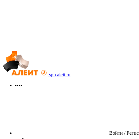
spb.aleit.ru
▪▪▪▪
Войти / Реги