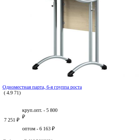
Одноместная парта, 6-я группа роста
(
4.9
71
)
круп.опт. -
5 800
₽
7 251
₽
оптом -
6 163
₽