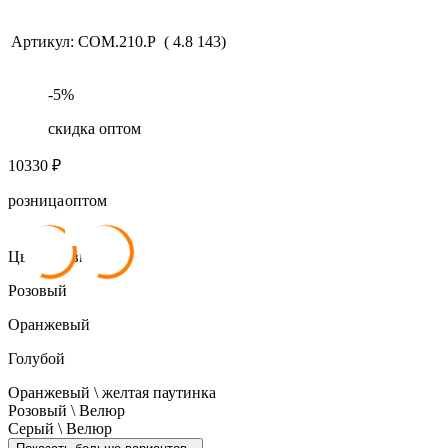
Артикул:
COM.210.P
(
4.8
143
)
-
5
%
скидка оптом
10330
₽
розница
оптом
10 330
₽
9 813
₽
Цвет обивки:
Розовый
Оранжевый
Голубой
Оранжевый \ желтая паутинка
Розовый \ Велюр
Серый \ Велюр